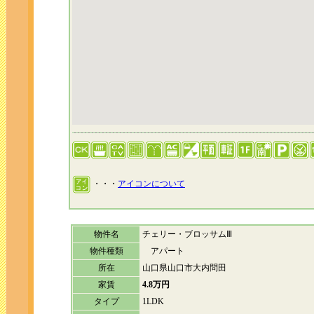
・・・
アイコンについて
物件名
チェリー・ブロッサムⅢ
物件種類
アパート
所在
山口県山口市大内問田
家賃
4.8万円
タイプ
1LDK