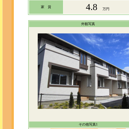
4.8
家 賃
万円
外観写真
その他写真1