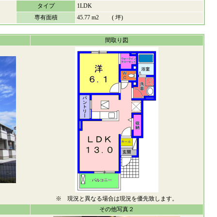
タイプ
1LDK
専有面積
45.77 m2 ( 坪)
間取り図
※ 現況と異なる場合は現況を優先致します。
その他写真２