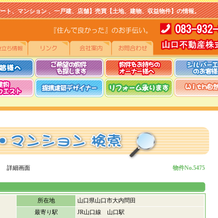
マンション 、一戸建、店舗】売買【土地、建物、収益物件】の情報。
 詳細画面
物件No.5475
所在地
山口県山口市大内問田
最寄り駅
JR山口線 山口駅