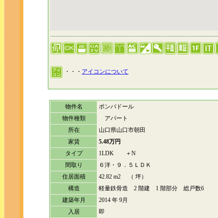
・・・
アイコンについて
物件名
ポンパドール
物件種類
アパート
所在
山口県山口市朝田
家賃
5.48万円
タイプ
1LDK ＋N
間取り
６洋・９．５ＬＤＫ
住居面積
42.82 m2 （ 坪）
構造
軽量鉄骨造 2 階建 1 階部分 総戸数6
建築年月
2014 年 9月
入居
即