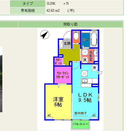
タイプ
1LDK ＋N
専有面積
42.82 m2 ( 坪)
間取り図