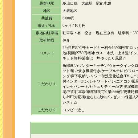
最寄り駅
JR山口線 大歳駅 駅徒歩20
地区
大歳地区
共益費
6,000円
敷金 / 礼金
0ヶ月 / 10万円
敷地内駐車場
駐車場：有 空き：現在空き有 駐車料：330
取引態様
仲介
2台目P3300円/カードキー料金16500円/ICロ
コメント
池(初回)2750円/都市ガス・水洗・上水道/イ
ネット無料/浴室は一坪ゆったり風呂☆
角部屋/カウンターキッチン/ウォークインク
ット/追い炊き機能付き/ケーブルテレビ/フロ
ング/床下収納/シャワー付洗面化粧台/TVモニ
付インターホン/シャワートイレ/エアコン/風
こだわり１
イレセパレート/セキュリティー/室内洗濯機
場/平面駐車場/車庫証明可/1階の物件/更新時
り/NET対応/敷金なし/成約プレゼント/保証人
システム
こだわり２
コンビニ近し