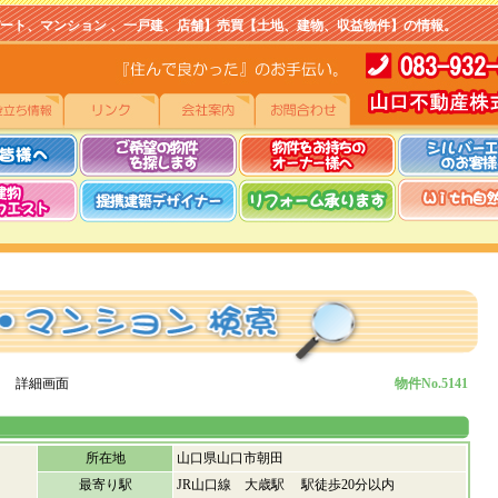
マンション 、一戸建、店舗】売買【土地、建物、収益物件】の情報。
 詳細画面
物件No.5141
所在地
山口県山口市朝田
最寄り駅
JR山口線 大歳駅 駅徒歩20分以内