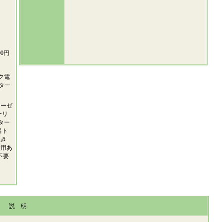
0円
ック電
ンター
ローゼ
ーリ
ター
呂ト
置き
費用あ
不要
説 明