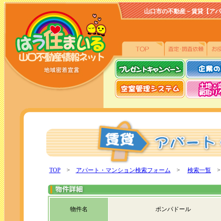
山口市の不動産－賃貸【アパート、
TOP
>
アパート・マンション検索フォーム
>
検索一覧
>
物件名
ポンパドール