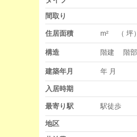
タイプ
間取り
住居面積
m² （ 坪
構造
階建 階部
建築年月
年 月
入居時期
最寄り駅
駅徒歩
地区