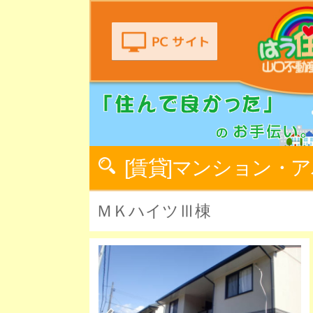
[賃貸]マンション・
ＭＫハイツⅢ棟