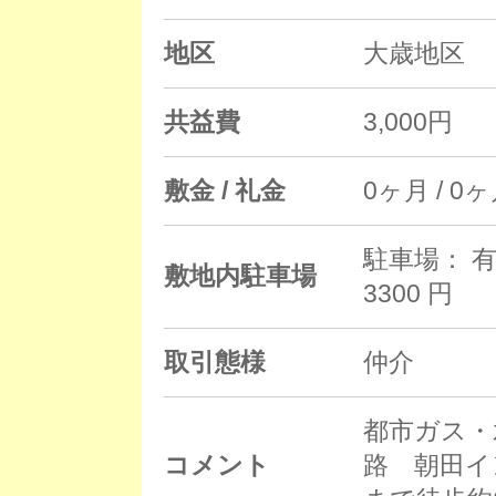
地区
大歳地区
共益費
3,000円
敷金 / 礼金
0ヶ月 / 0
駐車場： 有
敷地内駐車場
3300 円
取引態様
仲介
都市ガス・
コメント
路 朝田イ