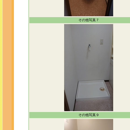
その他写真７
その他写真９