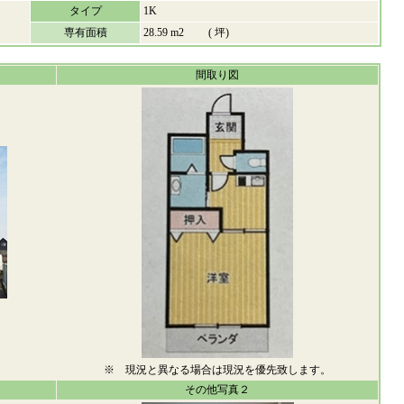
タイプ
1K
専有面積
28.59 m2 ( 坪)
間取り図
※ 現況と異なる場合は現況を優先致します。
その他写真２