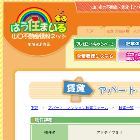
山口市の不動産－賃貸【アパート、
TOP
>
アパート・マンション検索フォーム
>
検索一覧
>
物件名
アクティブＳⅢ