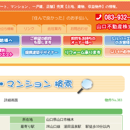
マンション 、一戸建、店舗】売買【土地、建物、収益物件】の情報。
 詳細画面
物件No.383
所在地
山口県山口市楠木
最寄り駅
JR山口線 湯田温泉駅 駅徒歩10分以内