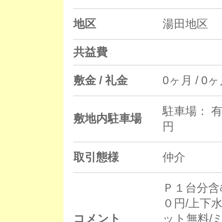
地区
湯田地区
共益費
敷金 / 礼金
0ヶ月 / 0
駐車場： 有
敷地内駐車場
円
取引態様
仲介
Ｐ１台分含
０円/上下
コメント
ット無料/