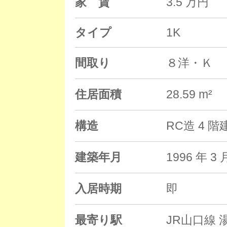
家 賃
3.5 万円
タイプ
1K
間取り
８洋・Ｋ
住居面積
28.59 m²
構造
RC造 4 
建築年月
1996 年
入居時期
即
最寄り駅
JR山口線 