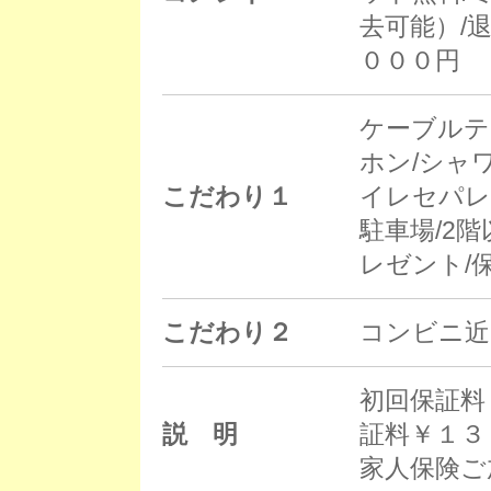
去可能）/
０００円
ケーブルテ
ホン/シャ
こだわり１
イレセパレ
駐車場/2階
レゼント/
こだわり２
コンビニ近
初回保証料
説 明
証料￥１３
家人保険ご