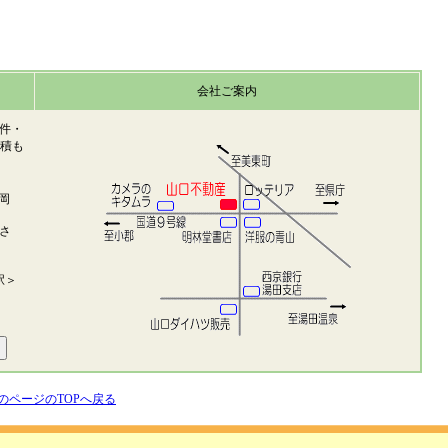
会社ご案内
件・
見積も
岡
さ
駅＞
のページのTOPへ戻る