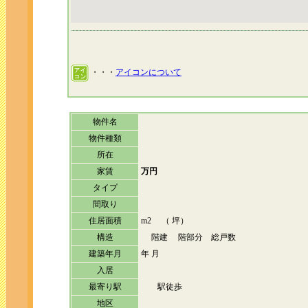
・・・
アイコンについて
物件名
物件種類
所在
家賃
万円
タイプ
間取り
住居面積
m2 （ 坪）
構造
階建 階部分 総戸数
建築年月
年 月
入居
最寄り駅
駅徒歩
地区