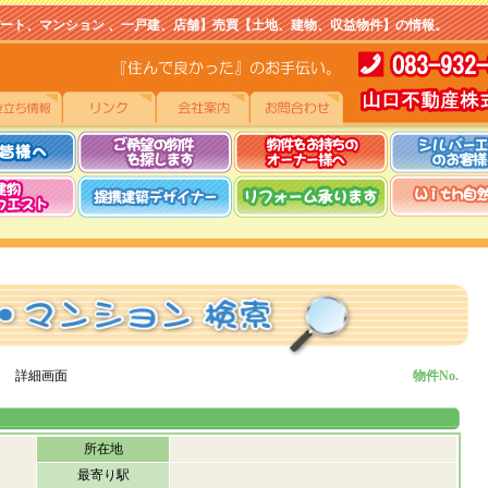
マンション 、一戸建、店舗】売買【土地、建物、収益物件】の情報。
 詳細画面
物件No.
所在地
最寄り駅