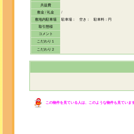
共益費
敷金 / 礼金
/
敷地内駐車場
駐車場： 空き： 駐車料：円
取引態様
コメント
こだわり１
こだわり２
この物件を見ている人は、このような物件も見ていま