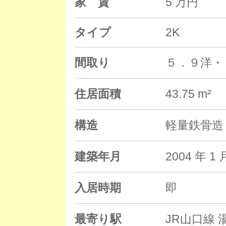
家 賃
5 万円
タイプ
2K
間取り
５．９洋・
住居面積
43.75 m²
構造
軽量鉄骨造 
建築年月
2004 年
入居時期
即
最寄り駅
JR山口線 