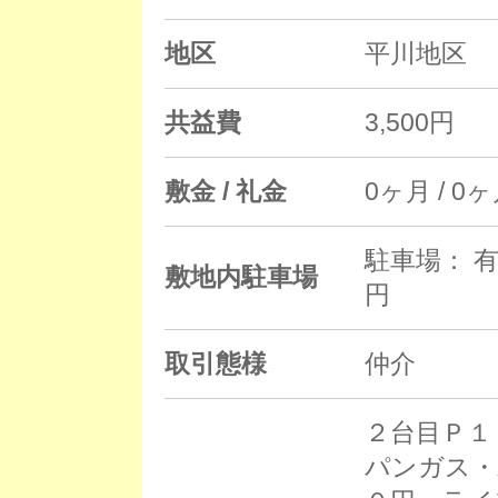
地区
平川地区
共益費
3,500円
敷金 / 礼金
0ヶ月 / 0
駐車場： 有
敷地内駐車場
円
取引態様
仲介
２台目Ｐ１
パンガス・