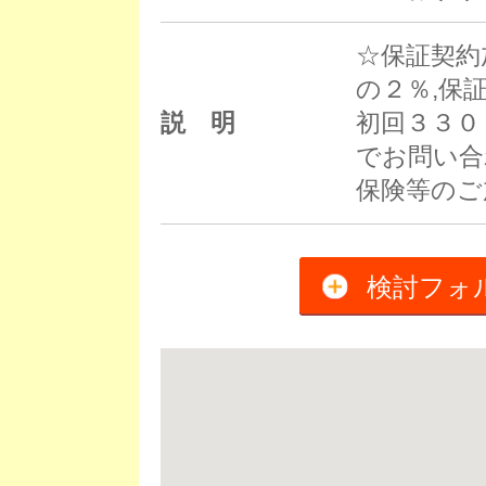
☆保証契約
の２％,保
説 明
初回３３０
でお問い合
保険等のご
検討フォ