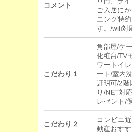
０円、ライ
コメント
ご入居にか
ニング特約
す。/wif
角部屋/ケ
化粧台/T
ワートイレ
こだわり１
ート/室内
証明可/2
り/NET対
レゼント/
コンビニ近
こだわり２
動産おすす