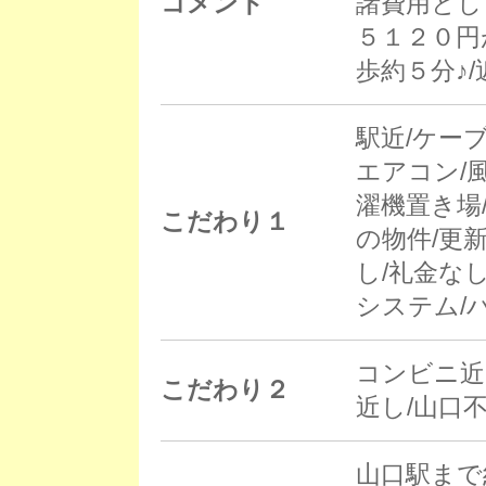
コメント
諸費用とし
５１２０円
歩約５分♪
駅近/ケー
エアコン/
濯機置き場/
こだわり１
の物件/更新
し/礼金な
システム/
コンビニ近
こだわり２
近し/山口
山口駅まで