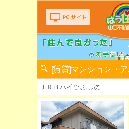
[賃貸]マンション・
ＪＲＢハイツふしの