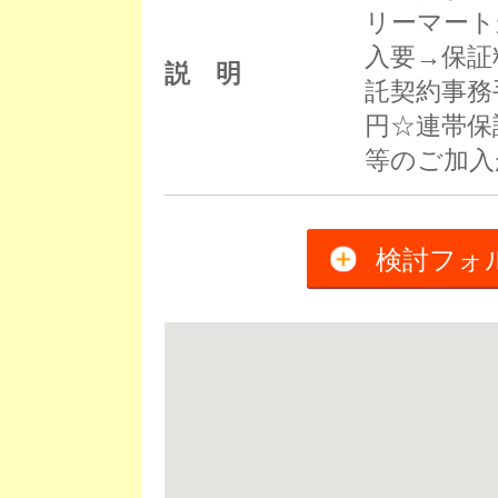
リーマート
入要→保証
説 明
託契約事務
円☆連帯保
等のご加入
検討フォ