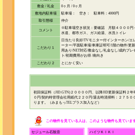
敷金 / 礼金
0ヶ月 / 0ヶ月
敷地内駐車場
駐車場： 空き： 駐車料：4000円
取引態様
仲介
※駐車場空き状況：要確認 月額４０００円～
コメント
水道、都市ガス、ガス給湯、水洗トイレ
日当たり良好/TVモニター付インターホン/エ
ーター/平面駐車場/車庫証明可/1階の物件/更
こだわり１
用あり/NET対応/敷金なし/礼金なし/成約プレ
ト/初期費用がお得 /南向き
こだわり２
とにかく安い
初回保証料（JID.GTN)２００００円、以降JID更新保証料
０円/契約時管理会社用紙代２２０円/退去時清掃料：２７５０
ります。（みまもっTELプラス加入など）
この物件を見ている人は、このような物件も見ていま
セジュール石観音
ハイツＫＩＫＩ