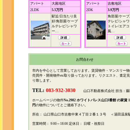
アパート
大殿地区
アパート
吉敷地区
2LDK
5.5万円
2DK
3.9万円
駅近/日当たり良
角部屋/ケーブ
好/角部屋/ケーブ
テレビ/シャワ
ルテレビ/シャワ
トイレ/エアコ
ー…
風…
お問合わせ
市内を中心として営業しております。賃貸物件・マンスリー物
売買件・開発物件etc取り扱っております。リクエスト、査定
り致します。
TEL:
083-932-3030
山口不動産株式会社 担当：藤
ホームページの物件
No.2982
ホワイトパレス山口Ⅰ番館 の家賃 1
円
の物件についてとご連絡下さい。
所在： 山口県山口市吉敷中東４丁目２番１３号 ＜湯田温泉
営業時間： 9:00～18:00 定休日： 日曜・祝祭日