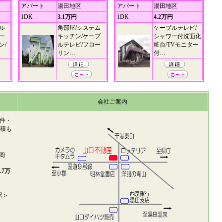
アパート
湯田地区
アパート
湯田地区
1DK
3.1万円
1DK
4.2万円
ル
角部屋/システム
ケーブルテレビ/
ー
キッチン/ケーブ
シャワー付洗面化
ン/
ルテレビ/フロー
粧台/TVモニター
リン…
付…
会社ご案内
件・
見積も
岡
.7万
駅＞