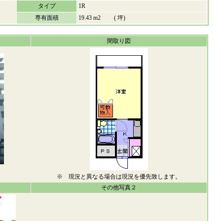
タイプ
1R
専有面積
19.43 m2 ( 坪)
間取り図
※ 現況と異なる場合は現況を優先致します。
その他写真２