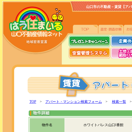
山口市の不動産－賃貸【アパート、
TOP
>
アパート・マンション検索フォーム
>
検索一覧
>
物件名
ホワイトパレス山口Ⅰ番館