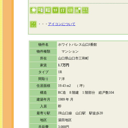
・・・
アイコンについて
物件名
ホワイトパレス山口Ⅰ番館
物件種類
マンション
所在
山口県山口市三和町
家賃
1.7万円
タイプ
1R
間取り
７洋
住居面積
19.43 m2 （ 坪）
構造
RC造 8 階建 1 階部分 総戸数104
建築年月
1989 年 月
入居
即
最寄り駅
JR山口線 山口駅 駅徒歩20
地区
湯田地区
共益費
3,000円