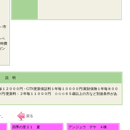
/市
レベ
新時費
ゼン
説 明
２年毎１２０００円・GTN更新保証料１年毎１００００円/家財保険１年毎８００
０円/更新料：２年毎１１０００円 ☆☆☆６５歳以上の方など別途条件があ
す。
四季の里２１ 夏
アンジュウ デヤ Ａ棟