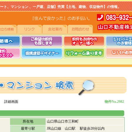
マンション 、一戸建、店舗】売買【土地、建物、収益物件】の情報。
 詳細画面
物件No.2982
所在地
山口県山口市三和町
最寄り駅
JR山口線 山口駅 駅徒歩20分以内