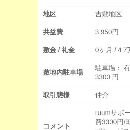
地区
吉敷地区
共益費
3,950円
敷金 / 礼金
0ヶ月 / 4.
駐車場： 有
敷地内駐車場
3300 円
取引態様
仲介
ruumサポ
費3300円
コメント