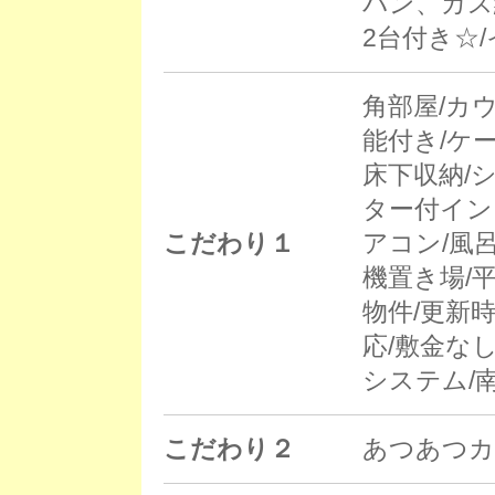
パン、ガス
2台付き☆
角部屋/カ
能付き/ケ
床下収納/
ター付イン
こだわり１
アコン/風
機置き場/
物件/更新時
応/敷金な
システム/
こだわり２
あつあつカ