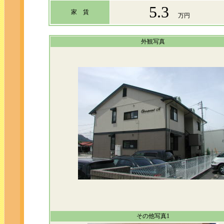
5.3
家 賃
万円
外観写真
その他写真1