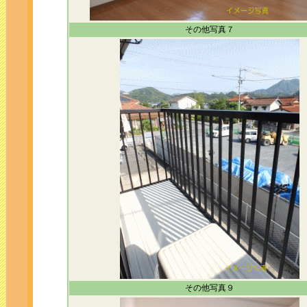
その他写真７
その他写真９