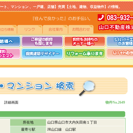
マンション 、一戸建、店舗】売買【土地、建物、収益物件】の情報。
 詳細画面
物件No.2649
所在地
山口県山口市大内矢田南１丁目
最寄り駅
JR山口線 山口駅