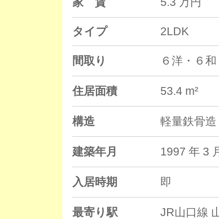
家 賃
5.3 万円
タイプ
2LDK
間取り
６洋・６和
住居面積
53.4 m²
構造
軽量鉄骨造 
建築年月
1997 年
入居時期
即
最寄り駅
JR山口線 