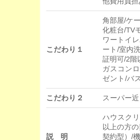
他費用負担
角部屋/ケ
化粧台/T
ワートイレ
こだわり１
ート/室内
証明可/2
ガスコンロ
ゼント/バ
こだわり２
スーパー近
ハウスクリー
以上の方の
説 明
契約型）/