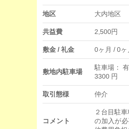
地区
大内地区
共益費
2,500円
敷金 / 礼金
0ヶ月 / 0
駐車場： 有
敷地内駐車場
3300 円
取引態様
仲介
２台目駐車料
コメント
の加入が必