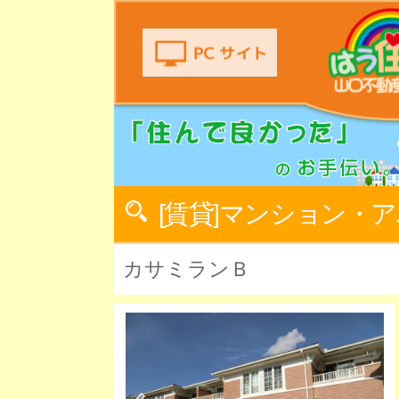
[賃貸]マンション・
カサミランＢ