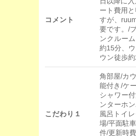
日以降に入
ート費用と
コメント
すが、ruu
要です。/
ンクルーム
約15分、
ウン徒歩約
角部屋/カ
能付き/ケ
シャワー付
ンターホン
こだわり１
風呂トイレ
場/平面駐車
件/更新時費