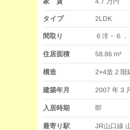
家 賃
4.7 万円
タイプ
2LDK
間取り
６洋・６．
住居面積
58.86 m²
構造
2×4造 2
建築年月
2007 年
入居時期
即
最寄り駅
JR山口線 