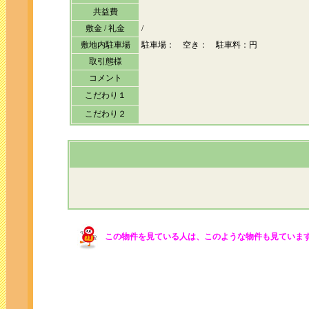
共益費
敷金 / 礼金
/
敷地内駐車場
駐車場： 空き： 駐車料：円
取引態様
コメント
こだわり１
こだわり２
この物件を見ている人は、このような物件も見ていま