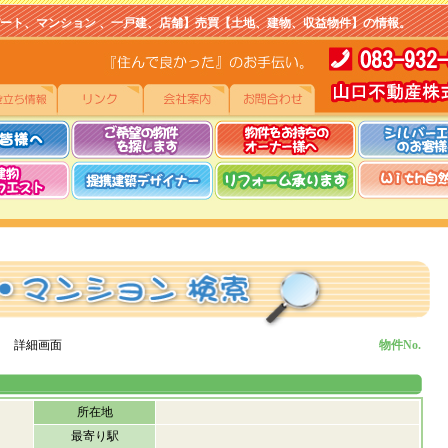
マンション 、一戸建、店舗】売買【土地、建物、収益物件】の情報。
 詳細画面
物件No.
所在地
最寄り駅