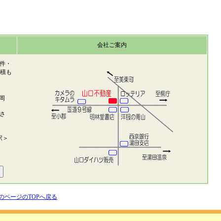
会社ご案内
件・
見積も
岡
さ
駅＞
のページのTOPへ戻る