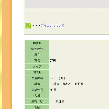
・・・
アイコンについて
物件名
物件種類
所在
家賃
万円
タイプ
間取り
住居面積
m2 （ 坪）
構造
階建 階部分 総戸数
建築年月
年 月
入居
最寄り駅
駅徒歩
地区