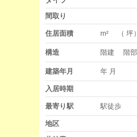
タイプ
間取り
住居面積
m² （ 坪
構造
階建 階部
建築年月
年 月
入居時期
最寄り駅
駅徒歩
地区